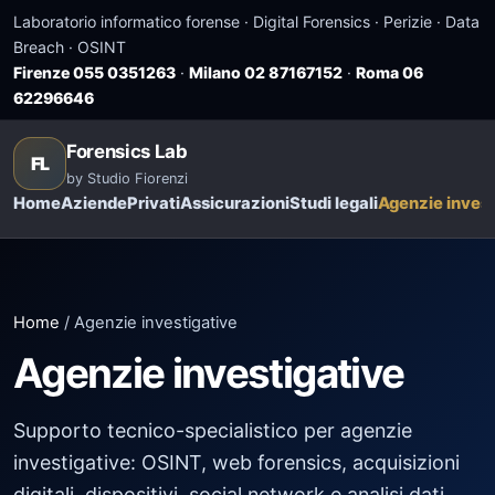
Laboratorio informatico forense · Digital Forensics · Perizie · Data
Breach · OSINT
Firenze 055 0351263
·
Milano 02 87167152
·
Roma 06
62296646
Forensics Lab
FL
by Studio Fiorenzi
Home
Aziende
Privati
Assicurazioni
Studi legali
Agenzie invest
Home
/ Agenzie investigative
Agenzie investigative
Supporto tecnico-specialistico per agenzie
investigative: OSINT, web forensics, acquisizioni
digitali, dispositivi, social network e analisi dati.